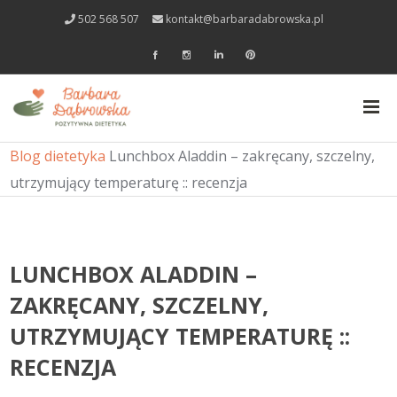
502 568 507
kontakt@barbaradabrowska.pl
Blog dietetyka
Lunchbox Aladdin – zakręcany, szczelny,
utrzymujący temperaturę :: recenzja
LUNCHBOX ALADDIN –
ZAKRĘCANY, SZCZELNY,
UTRZYMUJĄCY TEMPERATURĘ ::
RECENZJA