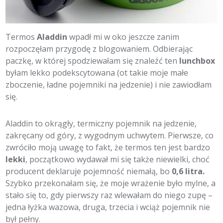
Termos
Aladdin
wpadł mi w oko jeszcze zanim
rozpoczęłam przygodę z blogowaniem. Odbierając
paczkę, w której spodziewałam się znaleźć ten
lunchbox
byłam lekko podekscytowana (ot takie moje małe
zboczenie, ładne pojemniki na jedzenie) i nie zawiodłam
się.
Aladdin to okrągły, termiczny pojemnik na jedzenie,
zakręcany od góry, z wygodnym uchwytem. Pierwsze, co
zwróciło moją uwagę to fakt, że termos ten jest bardzo
lekki
, początkowo wydawał mi się także niewielki, choć
producent deklaruje pojemność niemałą, bo
0,6 litra.
Szybko przekonałam się, że moje wrażenie było mylne, a
stało się to, gdy pierwszy raz wlewałam do niego zupę –
jedna łyżka wazowa, druga, trzecia i wciąż pojemnik nie
był pełny.