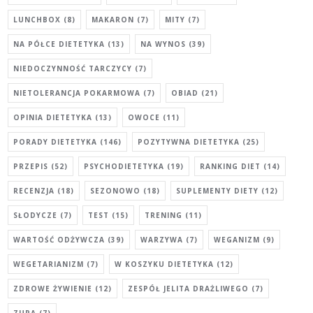
LUNCHBOX
(8)
MAKARON
(7)
MITY
(7)
NA PÓŁCE DIETETYKA
(13)
NA WYNOS
(39)
NIEDOCZYNNOŚĆ TARCZYCY
(7)
NIETOLERANCJA POKARMOWA
(7)
OBIAD
(21)
OPINIA DIETETYKA
(13)
OWOCE
(11)
PORADY DIETETYKA
(146)
POZYTYWNA DIETETYKA
(25)
PRZEPIS
(52)
PSYCHODIETETYKA
(19)
RANKING DIET
(14)
RECENZJA
(18)
SEZONOWO
(18)
SUPLEMENTY DIETY
(12)
SŁODYCZE
(7)
TEST
(15)
TRENING
(11)
WARTOŚĆ ODŻYWCZA
(39)
WARZYWA
(7)
WEGANIZM
(9)
WEGETARIANIZM
(7)
W KOSZYKU DIETETYKA
(12)
ZDROWE ŻYWIENIE
(12)
ZESPÓŁ JELITA DRAŻLIWEGO
(7)
ZUPA
(7)