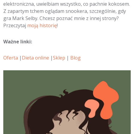
elektroniczna, uwielbiam wszystko, co pachnie kokosem.
Z zapartym tchem oglądam snookera, szczególnie, gdy
gra Mark Selby. Chcesz poznać mnie z innej strony?
Przeczytaj
moją historię
!
Ważne linki:
Oferta
|
Dieta online
|
Sklep
|
Blog