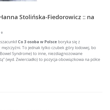
, Hanna Stolińska-Fiedorowicz :: na
0
ą szacunki!
Co 3 osoba w Polsce
boryka się z
ż mężczyźni. To jednak tylko czubek góry lodowej, bo
e Bowel Syndrome) to inne, niezdiagnozowane
ietą” (wyd. Zwierciadło) to pozycja obowiązkowa na półce