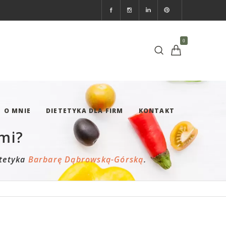
0
O MNIE
DIETETYKA DLA FIRM
KONTAKT
ami?
etetyka
Barbarę Dąbrowską-Górską
.