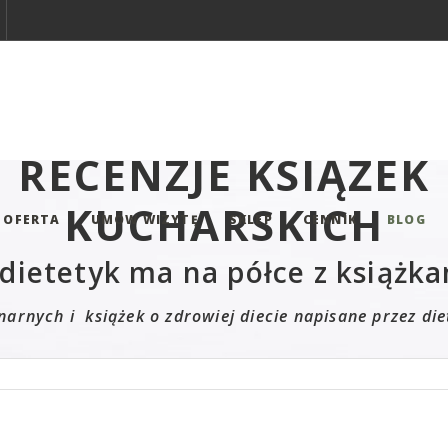
RECENZJE KSIĄŻEK
KUCHARSKICH
OFERTA
UMÓW WIZYTĘ
SKLEP
CENNIK
BLOG
dietetyk ma na półce z książk
narnych i książek o zdrowiej diecie napisane przez di