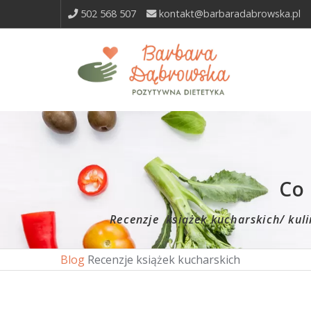
502 568 507
kontakt@barbaradabrowska.pl
Co 
Recenzje książek kucharskich/ kuli
Blog
Recenzje książek kucharskich