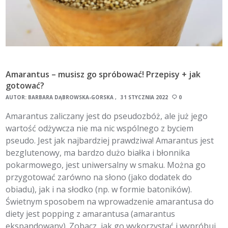
Amarantus – musisz go spróbować! Przepisy + jak
gotować?
AUTOR:
BARBARA DĄBROWSKA-GÓRSKA
31 STYCZNIA 2022
0
Amarantus zaliczany jest do pseudozbóż, ale już jego
wartość odżywcza nie ma nic wspólnego z byciem
pseudo. Jest jak najbardziej prawdziwa! Amarantus jest
bezglutenowy, ma bardzo dużo białka i błonnika
pokarmowego, jest uniwersalny w smaku. Można go
przygotować zarówno na słono (jako dodatek do
obiadu), jak i na słodko (np. w formie batoników).
Świetnym sposobem na wprowadzenie amarantusa do
diety jest popping z amarantusa (amarantus
ekspandowany). Zobacz, jak go wykorzystać i wypróbuj