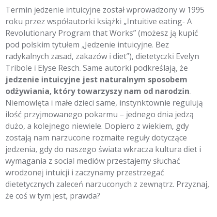
Termin jedzenie intuicyjne został wprowadzony w 1995
roku przez współautorki książki „Intuitive eating- A
Revolutionary Program that Works” (możesz ją kupić
pod polskim tytułem „Jedzenie intuicyjne. Bez
radykalnych zasad, zakazów i diet”), dietetyczki Evelyn
Tribole i Elyse Resch. Same autorki podkreślają, że
jedzenie intuicyjne jest naturalnym sposobem
odżywiania, który towarzyszy nam od narodzin
.
Niemowlęta i małe dzieci same, instynktownie regulują
ilość przyjmowanego pokarmu – jednego dnia jedzą
dużo, a kolejnego niewiele. Dopiero z wiekiem, gdy
zostają nam narzucone rozmaite reguły dotyczące
jedzenia, gdy do naszego świata wkracza kultura diet i
wymagania z social mediów przestajemy słuchać
wrodzonej intuicji i zaczynamy przestrzegać
dietetycznych zaleceń narzuconych z zewnątrz. Przyznaj,
że coś w tym jest, prawda?