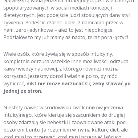
Największą wadą jedzenia intuicyjnego, jak i wielu innych
spopularyzowanych w social mediach koncepcji
dietetycznych, jest podejście ludzi stosujących dany styl
żywienia. Podeście czarno-białe, z nami albo przeciw
nam, zero-jedynkowe – ależ to jest niepokojące.
Podziałów to my już mamy aż nadto, teraz pora łączyć!
Wiele osób, które żywią się w sposób intuicyjny,
kompletnie odrzuca wszelkie inne możliwości, odrzuca
kawał wiedzy naukowej, z którego również można
korzystać. Jesteśmy dorośli właśnie po to, by móc
wybierać,
nikt nie może narzucać Ci, żeby stawać po
jednej ze stron
.
Niestety nawet w środowisku zwolenników jedzenia
intuicyjnego, które kieruje się szacunkiem do drugiej
osoby zdarzają się heheszki i zaowalowane ataki pod
pozorem buntu. Ja rozumiem w..rw na kulturę diet, ale
ktoś musi to przerwać, ktoś musi przerwać łańcuch