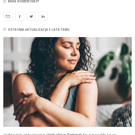
BRAK KOMENTARZY
OSTATNIA AKTUALIZACJA 3 LATA TEMU
Jedzenie intuicyjne (
Intuitive Eating
) to sposób (a w