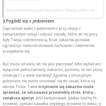
Post udostępniony przez Dieta online | Dietetyk online | Odchudzanie bez lęku (@barbaradabrowska.pl)
3.Pogódź się z jedzeniem
Zaprzestań walki z jedzeniem (i przy okazji z
samą/samym sobą) i odpuść zasady, które do tej pory
były Twoją codziennością. Brak zakazów pozwala
ograniczyć niekontrolowane zachcianki i nadmierne
przejadanie się.
Być może od wielu lat nie jesz pieczywa? Albo wybierasz
wyłącznie pełnoziarnisty makaron, pomimo, że ten jasny
smakuje Ci o wiele bardziej? Zgodnie z intuicyjnym
jedzeniem nie warto stosować się do zasad, które są
wbrew Tobie. Takie
trzymanie się zakazów może
sprawiać, że odczuwasz przewlekły stres, który…
zwiększa apetyt
. Jeśli kiedykolwiek zjadłaś blachę fit-
brownie, zamiast kawałka zwykłego brownie to wiesz, o