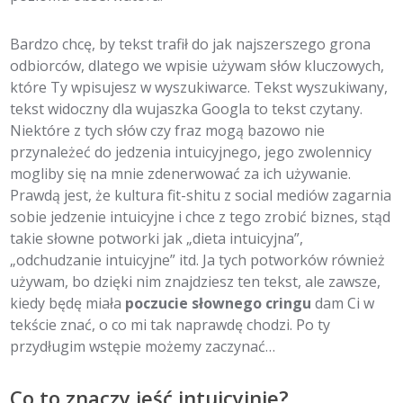
Bardzo chcę, by tekst trafił do jak najszerszego grona
odbiorców, dlatego we wpisie używam słów kluczowych,
które Ty wpisujesz w wyszukiwarce. Tekst wyszukiwany,
tekst widoczny dla wujaszka Googla to tekst czytany.
Niektóre z tych słów czy fraz mogą bazowo nie
przynależeć do jedzenia intuicyjnego, jego zwolennicy
mogliby się na mnie zdenerwować za ich używanie.
Prawdą jest, że kultura fit-shitu z social mediów zagarnia
sobie jedzenie intuicyjne i chce z tego zrobić biznes, stąd
takie słowne potworki jak „dieta intuicyjna”,
„odchudzanie intuicyjne” itd. Ja tych potworków również
używam, bo dzięki nim znajdziesz ten tekst, ale zawsze,
kiedy będę miała
poczucie słownego cringu
dam Ci w
tekście znać, o co mi tak naprawdę chodzi. Po ty
przydługim wstępie możemy zaczynać…
Co to znaczy jeść intuicyjnie?