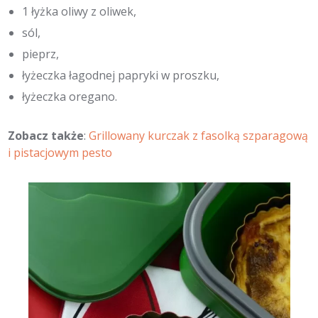
1 łyżka oliwy z oliwek,
sól,
pieprz,
łyżeczka łagodnej papryki w proszku,
łyżeczka oregano.
Zobacz także
:
Grillowany kurczak z fasolką szparagową
i pistacjowym pesto