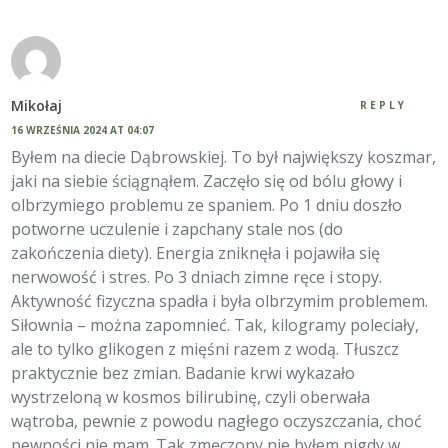
Mikołaj
REPLY
16 WRZEŚNIA 2024 AT 04:07
Byłem na diecie Dąbrowskiej. To był największy koszmar,
jaki na siebie ściągnąłem. Zaczęło się od bólu głowy i
olbrzymiego problemu ze spaniem. Po 1 dniu doszło
potworne uczulenie i zapchany stale nos (do
zakończenia diety). Energia zniknęła i pojawiła się
nerwowość i stres. Po 3 dniach zimne ręce i stopy.
Aktywność fizyczna spadła i była olbrzymim problemem.
Siłownia – można zapomnieć. Tak, kilogramy poleciały,
ale to tylko glikogen z mięśni razem z wodą. Tłuszcz
praktycznie bez zmian. Badanie krwi wykazało
wystrzeloną w kosmos bilirubinę, czyli oberwała
wątroba, pewnie z powodu nagłego oczyszczania, choć
pewności nie mam. Tak zmęczony nie byłem nigdy w