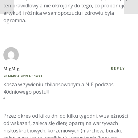
ten prawidłowy a nie okrojony do tego, co proponuje
artykuł) i różnica w samopoczuciu i zdrowiu była
ogromna.
MigMig
REPLY
20 MARCA 2019 AT 14:44
Kasza w zywieniu zbilansowanym a NIE podczas
40dniowego postu!!!
”
Przez okres od kilku dni do kilku tygodni, w zależności
od wskazań, zaleca się dietę opartą na warzywach
niskoskrobiowych: korzeniowych (marchew, buraki,
seler, pietruszka, rzodkiew), kapustnych (kapusta,