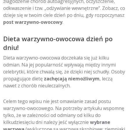
złagodzenie chorób autoagresyjnych, oczyszczenie,
odkwaszenie i tzw. „odżywianie wewnętrzne”. Zobacz, co
dzieje się w twoim ciele dzień po dniu, gdy rozpoczynasz
post warzywno-owocowy
.
Dieta warzywno-owocowa dzień po
dniu!
Dieta warzywno-owocowa doczekała się już kilku
odmian. Na jej popularność wpływają między innymi
celebrytki, które chwalą się, że dzięki niej schudły. Osoby
propagujące dietę
zachęcają niemożliwym
, leczą
nawet z chorób nieuleczalnych.
Celem tego wpisu nie jest omawianie zasad postu
warzywno-owocowego. Na potrzeby artykułu wspomnę
tylko, że w zależności od odmiany od kilku do
kilkudziesięciu dni należy jeść wyłącznie
wybrane
warzywa
(wykluczone są warzywa skrobiowe: ziemniaki,