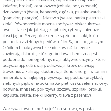
kalafior, brokuł), cebulowych (cebula, por, czosnek),
dyniowatych (dynia, kabaczek, ogórki), psiankowatch
(pomidor, papryka), liściastych (sałata, natka pietruszki,
zioła). Równocześnie można spożywać niskocukrowe
owoce, takie jak: jabłka, grejpfruty, cytryny i nieduże
ilości jagód. Szczególnie cenne są zielone soki, które
pochodzą z zielonych pędów roślin. Są one bogatszym
źródłem bioaktywnych składników niż korzenie,
zawierają chlorofil, którego budowa chemiczna jest
podobna do hemoglobiny, mają aktywne enzymy, które
oczyszczają, odtruwają, odnawiają krew, ułatwiają
trawienie, alkalizują, dostarczają tlenu, energii, witamin i
minerałów w najlepiej przyswajalnej postaci (przykłady
zielonych pędów na soki: natka pietruszki, seler naciowy,
botwina, mniszek, pokrzywa, szczaw, szpinak, brokuł,
kapusta, sałata, kiełki lucerny, trawa z pszenicy).
Warzywa i owoce można jeść na surowo, w postaci