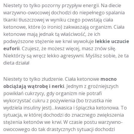
Niestety to tylko pozorny przypływ energii. Na diecie
warzywno-owocowej dochodzi do niepełnego spalania
tkanki tłuszczowej w wyniku czego powstają ciała
ketonowe, które (o ironio) zakwaszają organizm. Ciała
ketonowe mają jednak tą właściwość, że ich
podwyższone stężenie we krwi wywołuje
lekkie uczucie
euforii
. Czujesz, że możesz więcej, masz znów siłę.
Niektórzy są wręcz lekko agresywni. Myślisz sobie, że ta
dieta działa!
Niestety to tylko złudzenie. Ciała ketonowe
mocno
obciążają wątrobę i nerki
. Jednym z groźniejszych
powikłań cukrzycy, gdy organizm nie potrafi
wykorzystać cukru z pożywienia (bo trzustka nie
wydziela insuliny jest)…kwasica i śpiączka ketonowa. To
sytuacja, w której dochodzi do znacznego zwiększenia
stężenia ketonów we krwi. W czasie postu warzywno-
owocowego do tak drastycznych sytuacji dochodzi