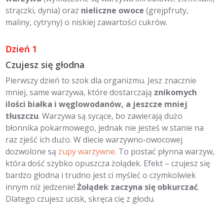
strączki, dynia) oraz
nieliczne owoce
(grejpfruty,
maliny, cytryny) o niskiej zawartości cukrów.
Dzień 1
Czujesz się głodna
Pierwszy dzień to szok dla organizmu. Jesz znacznie
mniej, same warzywa, które dostarczają
znikomych
ilości białka i węglowodanów, a jeszcze mniej
tłuszczu
. Warzywa są sycące, bo zawierają dużo
błonnika pokarmowego, jednak nie jesteś w stanie na
raz zjeść ich dużo. W diecie warzywno-owocowej
dozwolone są
zupy warzywne
. To postać płynna warzyw,
która dość szybko opuszcza żołądek. Efekt – czujesz się
bardzo głodna i trudno jest ci myśleć o czymkolwiek
innym niż jedzenie!
Żołądek zaczyna się obkurczać
.
Dlatego czujesz ucisk, skręca cię z głodu.