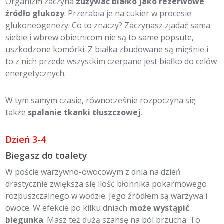
Organizm zaczyna
zużywać białko jako rezerwowe
źródło glukozy
. Przerabia je na cukier w procesie
glukoneogenezy. Co to znaczy? Zaczynasz zjadać sama
siebie i wbrew obietnicom nie są to same popsute,
uszkodzone komórki. Z białka zbudowane są mięśnie i
to z nich przede wszystkim czerpane jest białko do celów
energetycznych.
W tym samym czasie, równocześnie rozpoczyna się
także
spalanie tkanki tłuszczowej
.
Dzień 3-4
Biegasz do toalety
W poście warzywno-owocowym z dnia na dzień
drastycznie zwiększa się ilość błonnika pokarmowego
rozpuszczalnego w wodzie. Jego źródłem są warzywa i
owoce. W efekcie po kilku dniach
może wystąpić
biegunka
. Masz też dużą szansę na ból brzucha. To