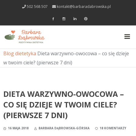
502 568 507
kontakt@barbaradabrowska.pl
Blog dietetyka
Dieta warzywno-owocowa – co się dzieje
w twoim ciele? (pierwsze 7 dni)
DIETA WARZYWNO-OWOCOWA –
CO SIĘ DZIEJE W TWOIM CIELE?
(PIERWSZE 7 DNI)
16 MAJA 2018
BARBARA DĄBROWSKA-GÓRSKA
18 KOMENTARZY