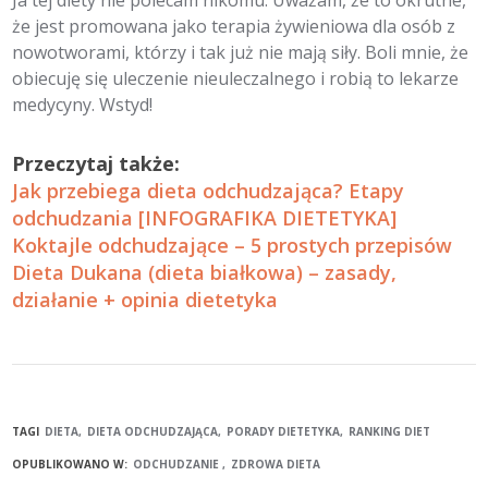
Ja tej diety nie polecam nikomu. Uważam, że to okrutne,
że jest promowana jako terapia żywieniowa dla osób z
nowotworami, którzy i tak już nie mają siły. Boli mnie, że
obiecuję się uleczenie nieuleczalnego i robią to lekarze
medycyny. Wstyd!
Przeczytaj także:
Jak przebiega dieta odchudzająca? Etapy
odchudzania [INFOGRAFIKA DIETETYKA]
Koktajle odchudzające – 5 prostych przepisów
Dieta Dukana (dieta białkowa) – zasady,
działanie + opinia dietetyka
TAGI
DIETA
DIETA ODCHUDZAJĄCA
PORADY DIETETYKA
RANKING DIET
OPUBLIKOWANO W:
ODCHUDZANIE
ZDROWA DIETA