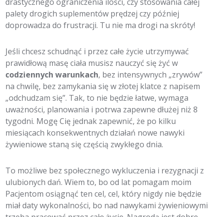
drastycznego ograniczenia ilości, czy stosowania całej
palety drogich suplementów prędzej czy później
doprowadza do frustracji. Tu nie ma drogi na skróty!
Jeśli chcesz schudnąć i przez całe życie utrzymywać
prawidłową masę ciała musisz nauczyć się żyć w
codziennych warunkach
, bez intensywnych „zrywów”
na chwilę, bez zamykania się w złotej klatce z napisem
„odchudzam się”. Tak, to nie będzie łatwe, wymaga
uważności, planowania i potrwa zapewne dłużej niż 8
tygodni. Mogę Cię jednak zapewnić, że po kilku
miesiącach konsekwentnych działań nowe nawyki
żywieniowe staną się częścią zwykłego dnia.
To możliwe bez społecznego wykluczenia i rezygnacji z
ulubionych dań. Wiem to, bo od lat pomagam moim
Pacjentom osiągnąć ten cel, cel, który nigdy nie będzie
miał daty wykonalności, bo nad nawykami żywieniowymi
trzeba pracować przez całe życie. Nagrodą jest dobre