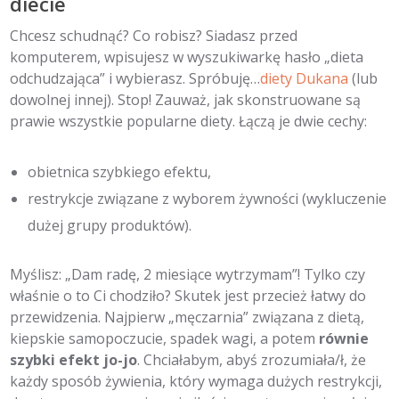
diecie
Chcesz schudnąć? Co robisz? Siadasz przed
komputerem, wpisujesz w wyszukiwarkę hasło „dieta
odchudzająca” i wybierasz. Spróbuję…
diety Dukana
(lub
dowolnej innej). Stop! Zauważ, jak skonstruowane są
prawie wszystkie popularne diety. Łączą je dwie cechy:
obietnica szybkiego efektu,
restrykcje związane z wyborem żywności (wykluczenie
dużej grupy produktów).
Myślisz: „Dam radę, 2 miesiące wytrzymam”! Tylko czy
właśnie o to Ci chodziło? Skutek jest przecież łatwy do
przewidzenia. Najpierw „męczarnia” związana z dietą,
kiepskie samopoczucie, spadek wagi, a potem
równie
szybki efekt jo-jo
. Chciałabym, abyś zrozumiała/ł, że
każdy sposób żywienia, który wymaga dużych restrykcji,