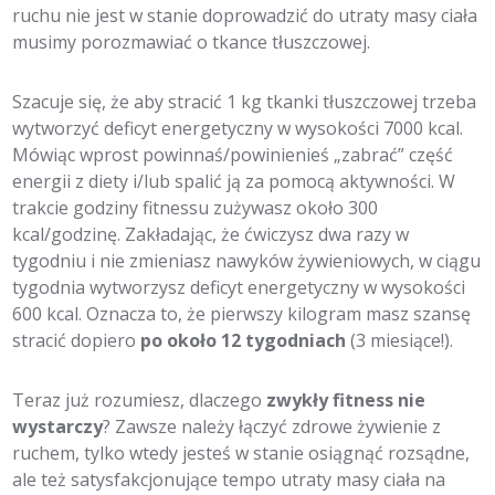
ruchu nie jest w stanie doprowadzić do utraty masy ciała
musimy porozmawiać o tkance tłuszczowej.
Szacuje się, że aby stracić 1 kg tkanki tłuszczowej trzeba
wytworzyć deficyt energetyczny w wysokości 7000 kcal.
Mówiąc wprost powinnaś/powinienieś „zabrać” część
energii z diety i/lub spalić ją za pomocą aktywności. W
trakcie godziny fitnessu zużywasz około 300
kcal/godzinę. Zakładając, że ćwiczysz dwa razy w
tygodniu i nie zmieniasz nawyków żywieniowych, w ciągu
tygodnia wytworzysz deficyt energetyczny w wysokości
600 kcal. Oznacza to, że pierwszy kilogram masz szansę
stracić dopiero
po około 12 tygodniach
(3 miesiące!).
Teraz już rozumiesz, dlaczego
zwykły fitness nie
wystarczy
? Zawsze należy łączyć zdrowe żywienie z
ruchem, tylko wtedy jesteś w stanie osiągnąć rozsądne,
ale też satysfakcjonujące tempo utraty masy ciała na