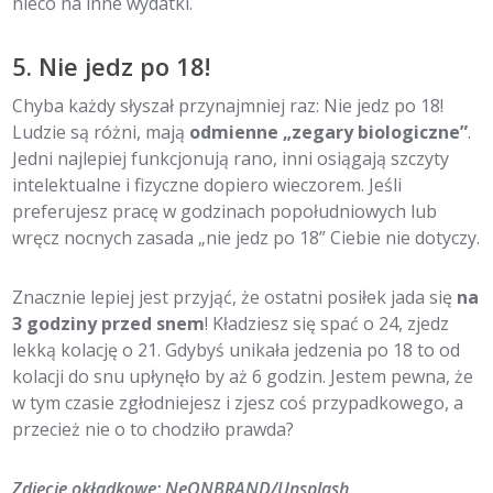
nieco na inne wydatki.
5. Nie jedz po 18!
Chyba każdy słyszał przynajmniej raz: Nie jedz po 18!
Ludzie są różni, mają
odmienne „zegary biologiczne”
.
Jedni najlepiej funkcjonują rano, inni osiągają szczyty
intelektualne i fizyczne dopiero wieczorem. Jeśli
preferujesz pracę w godzinach popołudniowych lub
wręcz nocnych zasada „nie jedz po 18” Ciebie nie dotyczy.
Znacznie lepiej jest przyjąć, że ostatni posiłek jada się
na
3 godziny przed snem
! Kładziesz się spać o 24, zjedz
lekką kolację o 21. Gdybyś unikała jedzenia po 18 to od
kolacji do snu upłynęło by aż 6 godzin. Jestem pewna, że
w tym czasie zgłodniejesz i zjesz coś przypadkowego, a
przecież nie o to chodziło prawda?
Zdjęcie okładkowe: NeONBRAND/Unsplash