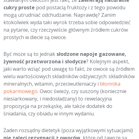
cukry proste
pod postacią fruktozy i z tego powodu
mogą utrudniać odchudzanie. Naprawdę? Zanim
ktokolwiek wyda taki wyrok trzeba sobie odpowiedzieć
na pytanie, czy rzeczywiście głównym źródłem cukrów
prostych w diecie są owoce.
Być może są to jednak
słodzone napoje gazowane,
żywność przetworzona i słodycze
? Kolejnym aspekt,
jaki warto wziąć pod uwagę to fakt, że owoce są źródłem
wielu wartościowych składników odżywczych: składników
mineralnych, witamin, przeciwutleniaczy i
błonnika
pokarmowego
. Owoc świeży, czy suszony (koniecznie
niesiarkowany, i niedosładzany) to rewelacyjna
propozycja na przekąskę, ale także dodatek do
śniadania, czy obiadu w innym wydaniu.
Żaden rozsądny dietetyk (poza wyjątkowymi sytuacjami)
nie zaleci rezygnacji z owoców
, które od zawsze są