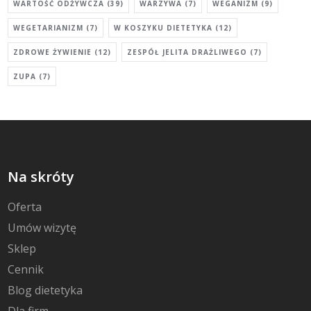
WARTOŚĆ ODŻYWCZA
(39)
WARZYWA
(7)
WEGANIZM
(9)
WEGETARIANIZM
(7)
W KOSZYKU DIETETYKA
(12)
ZDROWE ŻYWIENIE
(12)
ZESPÓŁ JELITA DRAŻLIWEGO
(7)
ZUPA
(7)
Na skróty
Oferta
Umów wizytę
Sklep
Cennik
Blog dietetyka
Dla firm