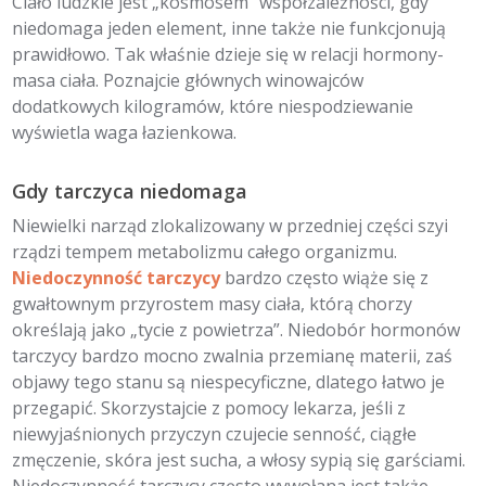
Ciało ludzkie jest „kosmosem” współzależności, gdy
niedomaga jeden element, inne także nie funkcjonują
prawidłowo. Tak właśnie dzieje się w relacji hormony-
masa ciała. Poznajcie głównych winowajców
dodatkowych kilogramów, które niespodziewanie
wyświetla waga łazienkowa.
Gdy tarczyca niedomaga
Niewielki narząd zlokalizowany w przedniej części szyi
rządzi tempem metabolizmu całego organizmu.
Niedoczynność tarczycy
bardzo często wiąże się z
gwałtownym przyrostem masy ciała, którą chorzy
określają jako „tycie z powietrza”. Niedobór hormonów
tarczycy bardzo mocno zwalnia przemianę materii, zaś
objawy tego stanu są niespecyficzne, dlatego łatwo je
przegapić. Skorzystajcie z pomocy lekarza, jeśli z
niewyjaśnionych przyczyn czujecie senność, ciągłe
zmęczenie, skóra jest sucha, a włosy sypią się garściami.
Niedoczynność tarczycy często wywołana jest także