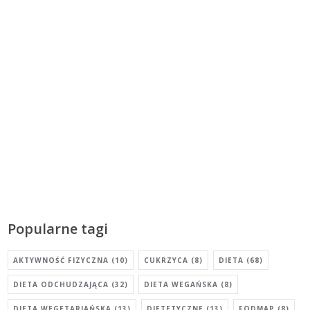
Popularne tagi
AKTYWNOŚĆ FIZYCZNA
(10)
CUKRZYCA
(8)
DIETA
(68)
DIETA ODCHUDZAJĄCA
(32)
DIETA WEGAŃSKA
(8)
DIETA WEGETARIAŃSKA
(13)
DIETETYCZNE
(13)
FODMAP
(8)