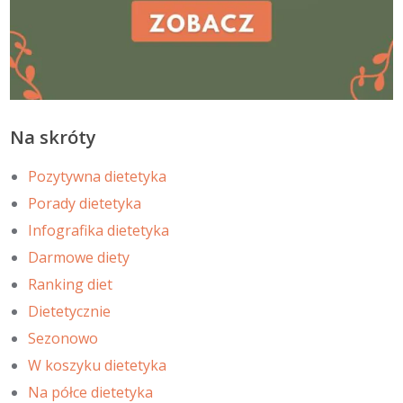
Na skróty
Pozytywna dietetyka
Porady dietetyka
Infografika dietetyka
Darmowe diety
Ranking diet
Dietetycznie
Sezonowo
W koszyku dietetyka
Na półce dietetyka