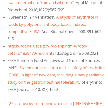
sweetener-wherefrom and whereto?
, Appl Microbiol
Biotechnol. 2018;102(2):587-595.
K Sreenath, YP Venkatesh,
Analysis of erythritol in
foods by polyclonal antibody-based indirect
competitive ELISA
, Anal Bioanal Chem 2008; 391: 609-
615.
https://fdc.nal.usda.gov/fdc-app.html#/food-
details/1828480/nutrients
[dostęp z dnia 5.08.2021]
EFSA Panel on Food Additives and Nutrient Sources
(ANS),
Statement in relation to the safety of erythritol
(E 968) in light of new data, including a new paediatric
study on the gastrointestinal tolerability
of erythritol,
EFSA Journal 2010; 8(7):1650.
25 objawów insulinooporności [INFOGRAFIKA]