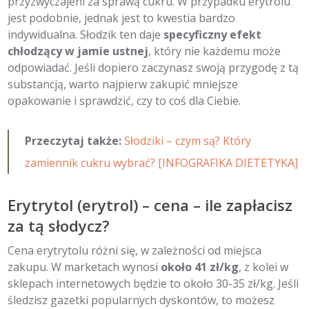
przyzwyczajeni za sprawą cukru. W przypadku erytrolu
jest podobnie, jednak jest to kwestia bardzo
indywidualna. Słodzik ten daje
specyficzny efekt
chłodzący w jamie ustnej
, który nie każdemu może
odpowiadać. Jeśli dopiero zaczynasz swoją przygodę z tą
substancją, warto najpierw zakupić mniejsze
opakowanie i sprawdzić, czy to coś dla Ciebie.
Przeczytaj także:
Słodziki – czym są? Który
zamiennik cukru wybrać? [INFOGRAFIKA DIETETYKA]
Erytrytol (erytrol) – cena – ile zapłacisz
za tą słodycz?
Cena erytrytolu różni się, w zależności od miejsca
zakupu. W marketach wynosi
około 41 zł/kg
, z kolei w
sklepach internetowych będzie to około 30-35 zł/kg. Jeśli
śledzisz gazetki popularnych dyskontów, to możesz