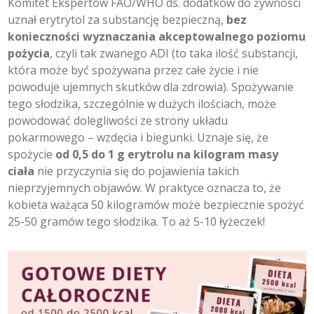
Komitet Ekspertów FAO/WHO ds. dodatków do żywności
uznał erytrytol za substancję bezpieczną,
bez
konieczności wyznaczania akceptowalnego poziomu
pożycia
, czyli tak zwanego ADI (to taka ilość substancji,
która może być spożywana przez całe życie i nie
powoduje ujemnych skutków dla zdrowia). Spożywanie
tego słodzika, szczególnie w dużych ilościach, może
powodować dolegliwości ze strony układu
pokarmowego – wzdęcia i biegunki. Uznaje się, że
spożycie
od 0,5 do 1 g erytrolu na kilogram masy
ciała
nie przyczynia się do pojawienia takich
nieprzyjemnych objawów. W praktyce oznacza to, że
kobieta ważąca 50 kilogramów może bezpiecznie spożyć
25-50 gramów tego słodzika. To aż 5-10 łyżeczek!