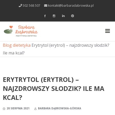
502 568 507
kontakt@barbaradabrowska.pl
Blog dietetyka
Erytrytol (erytrol) – najzdrowszy słodzik?
Ile ma kcal?
ERYTRYTOL (ERYTROL) –
NAJZDROWSZY SŁODZIK? ILE MA
KCAL?
20 SIERPNIA 2021
BARBARA DĄBROWSKA-GÓRSKA