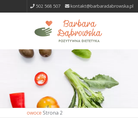
502 568 507
kontakt@barbaradabrowska.pl
owoce
Strona 2