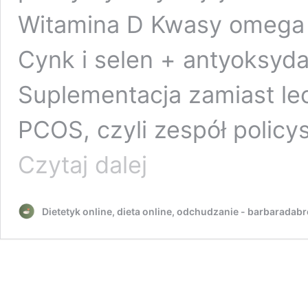
Witamina D Kwasy omega 
Cynk i selen + antyoksyd
Suplementacja zamiast le
PCOS, czyli zespół policy
Suplementy
Czytaj dalej
w
PCOS
–
Dietetyk online, dieta online, odchudzanie - barbaradab
składniki,
które
warto
stosować