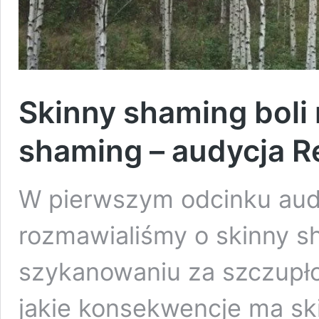
Skinny shaming boli 
shaming – audycja Re
W pierwszym odcinku audyc
rozmawialiśmy o skinny sh
szykanowaniu za szczupłoś
jakie konsekwencje ma ski