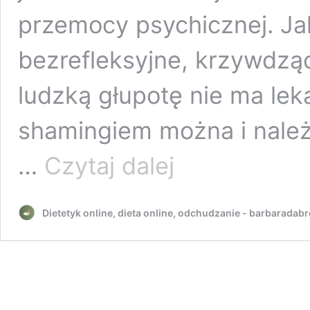
przemocy psychicznej. Ja
bezrefleksyjne, krzywdzą
ludzką głupotę nie ma lek
shamingiem można i należy
Skinny
…
Czytaj dalej
shaming
boli
równie
Dietetyk online, dieta online, odchudzanie - barbaradab
mocno,
co
fat
shaming
–
audycja
Rebelianci