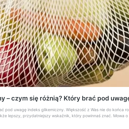
ny – czym się różnią? Który brać pod uwag
rać pod uwagę indeks glikemiczny. Większość z Was nie do końca ro
akże lepszy, przydatniejszy wskaźnik, który powinnaś znać. Mowa o 