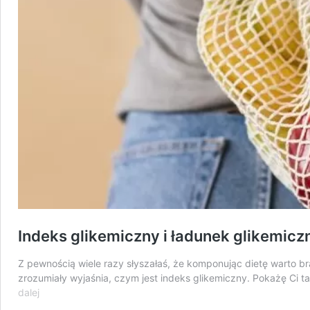
Indeks glikemiczny i ładunek glikemicz
Z pewnością wiele razy słyszałaś, że komponując dietę warto b
zrozumiały wyjaśnia, czym jest indeks glikemiczny. Pokażę Ci t
Indeks
dalej
glikemiczny