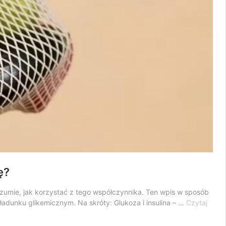
ę?
zumie, jak korzystać z tego współczynnika. Ten wpis w sposób
ładunku glikemicznym. Na skróty: Glukoza i insulina – …
Czytaj